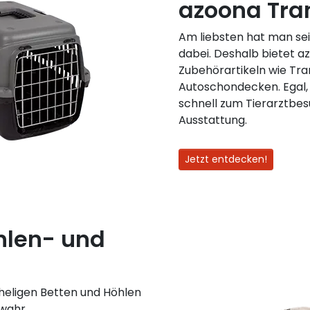
azoona Tra
Am liebsten hat man se
dabei. Deshalb bietet a
Zubehörartikeln wie Tr
Autoschondecken. Egal, 
schnell zum Tierarztbesu
Ausstattung.
Jetzt entdecken!
hlen- und
heligen Betten und Höhlen
wahr.