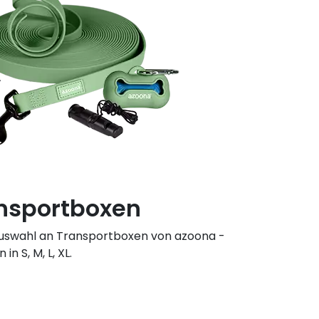
nsportboxen
Auswahl an Transportboxen von azoona -
in S, M, L, XL.